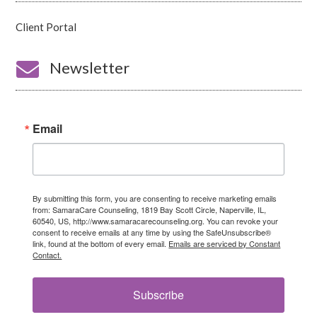
Client Portal

Newsletter
Email
By submitting this form, you are consenting to receive marketing emails
from: SamaraCare Counseling, 1819 Bay Scott Circle, Naperville, IL,
60540, US, http://www.samaracarecounseling.org. You can revoke your
consent to receive emails at any time by using the SafeUnsubscribe®
link, found at the bottom of every email.
Emails are serviced by Constant
Contact.
Subscribe